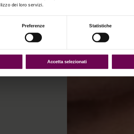
tribute to the
lizzo dei loro servizi.
est. The skin
en accompanied
Preferenze
Statistiche
diminish, which
Accetta selezionati