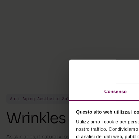
Consenso
Anti-Aging Aesthetic Solutions
Wrinkles & Sagging
Questo sito web utilizza i c
Utilizziamo i cookie per perso
nostro traffico. Condividiamo 
As skin ages, it naturally loses density and moisture, alon
di analisi dei dati web, pubbl