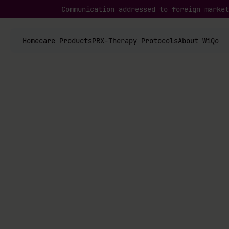
Communication addressed to foreign market
Homecare Products
PRX-Therapy Protocols
About WiQo