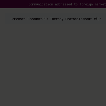
Communication addressed to foreign market
Homecare Products
PRX-Therapy Protocols
About WiQo