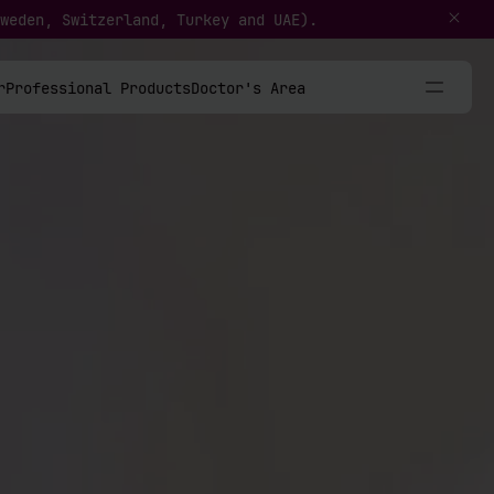
weden, Switzerland, Turkey and UAE).
r
Professional Products
Doctor's Area