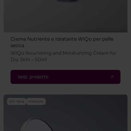
Crema Nutriente e Idratante WiQo per pelle
secca
WiQo Nourishing and Moisturizing Cream for
Dry Skin – 50ml
Vedi prodotto
Anti-Aging
Protezione