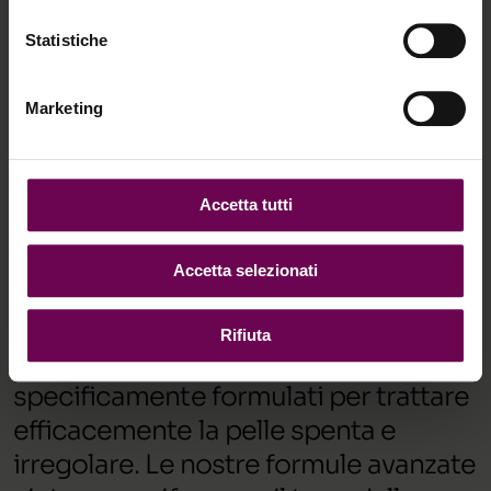
Dopo le sedute:
Il percorso può essere
Statistiche
completato con i prodotti domiciliari
WiQo, studiati per accompagnare i
protocolli professionali.
Marketing
Accetta tutti
Accetta selezionati
I nostri cosmeceutici per trattare la pelle spenta e
irregolare.
Rifiuta
WiQo offre una gamma di prodotti
specificamente formulati per trattare
efficacemente la pelle spenta e
irregolare. Le nostre formule avanzate