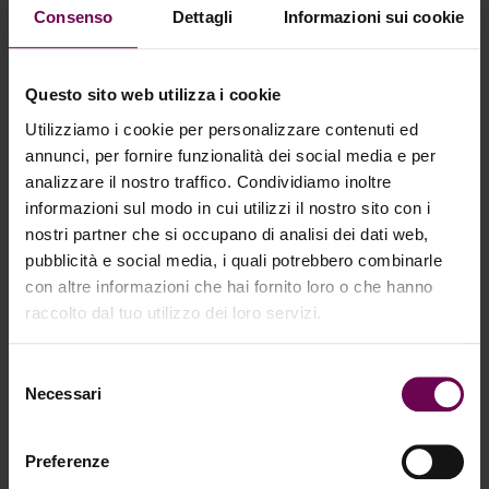
Consenso
Dettagli
Informazioni sui cookie
Questo sito web utilizza i cookie
Utilizziamo i cookie per personalizzare contenuti ed
Il percorso PRX-Therapy
annunci, per fornire funzionalità dei social media e per
analizzare il nostro traffico. Condividiamo inoltre
informazioni sul modo in cui utilizzi il nostro sito con i
Prima delle sedute:
Il medico stabilisce il
nostri partner che si occupano di analisi dei dati web,
pubblicità e social media, i quali potrebbero combinarle
protocollo più adatto alle tue esigenze,
con altre informazioni che hai fornito loro o che hanno
selezionando il Prodotto Professionale
raccolto dal tuo utilizzo dei loro servizi.
WiQo indicato. In questa fase vengono
definiti anche il numero e la frequenza
delle applicazioni.
Selezione
Necessari
Durante la seduta:
Il prodotto viene
del
consenso
applicato sulla pelle con una tecnica
specifica. Ogni sessione dura circa 15
Preferenze
minuti.