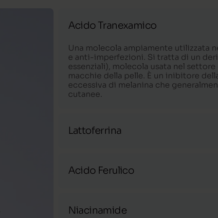
Acido Tranexamico
Una molecola ampiamente utilizzata n
e anti-imperfezioni. Si tratta di un de
essenziali), molecola usata nel settor
macchie della pelle. È un inibitore de
eccessiva di melanina che generalment
cutanee.
Lattoferrina
Una proteina del latte ad azione antimi
che potenziano il nostro sistema immun
Acido Ferulico
preventiva in quanto è in grado di bloc
sono la causa principale dell’invecch
Un acido dalle proprietà antiossidant
e a prevenire quelle fastidiose macchie
Niacinamide