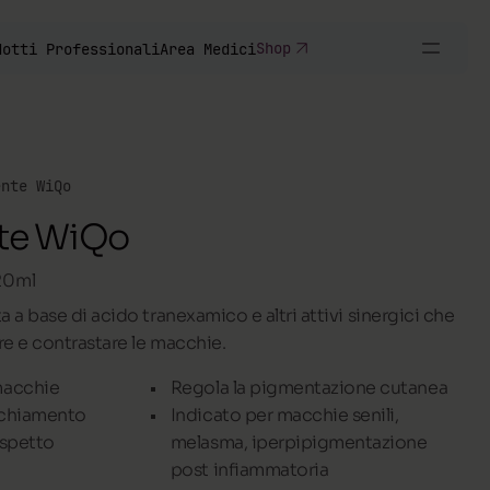
Shop
dotti Professionali
Area Medici
ente WiQo
nte WiQo
20ml
ta a base di acido tranexamico e altri attivi sinergici che
ire e contrastare le macchie.
macchie
Regola la pigmentazione cutanea
ecchiamento
Indicato per macchie senili,
aspetto
melasma, iperpipigmentazione
post infiammatoria