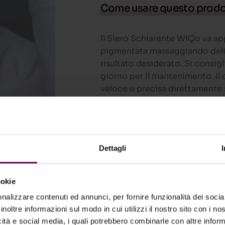
Come usare questo prod
Il Siero Schiarente WiQo va app
pigmentata massaggiando delic
risultato desiderato. Si consig
giorno per il mantenimento. Il
veloce e precisa direttamente 
protezione solare adeguata al 
Schiarente WiQo.
L’utilizzo quotidiano del Siero
foto-protezione: è indispensab
Dettagli
filtro solare efficace (SPF 50+)
nel corso della giornata in cas
ookie
nalizzare contenuti ed annunci, per fornire funzionalità dei socia
inoltre informazioni sul modo in cui utilizzi il nostro sito con i n
icità e social media, i quali potrebbero combinarle con altre inform