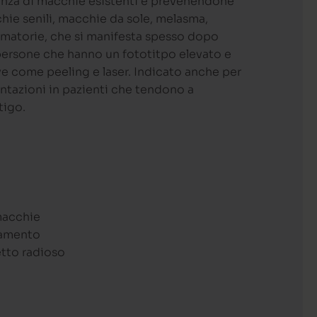
senza di macchie esistenti e prevenendone
hie senili, macchie da sole, melasma,
matorie, che si manifesta spesso dopo
 persone che hanno un fototitpo elevato e
e come peeling e laser. Indicato anche per
ntazioni in pazienti che tendono a
tigo.
macchie
iamento
etto radioso