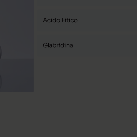
Si tratta di un’amminoacido. Protettiv
per le pigmentazioni.
Acido Fitico
Attivo antiossidante naturale contenent
proprietà fortemente illuminanti, schi
Glabridina
Si tratta di una molecola dalla spiccata 
che aiuta a illuminare e schiarire la pell
enzima chiave nella sintesi della melan