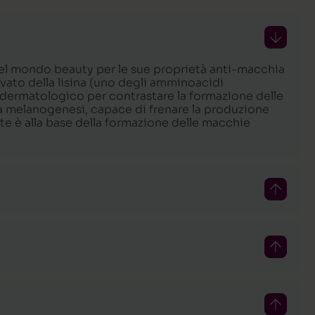
el mondo beauty per le sue proprietà anti-macchia
rivato della lisina (uno degli amminoacidi
e dermatologico per contrastare la formazione delle
lla melanogenesi, capace di frenare la produzione
e è alla base della formazione delle macchie
crobica e trasportatrice del ferro, con proprietà
itario. Ha una spiccata attività antiossidante
care l’inizio delle reazioni radicaliche a catena che
iamento cutaneo.
i che contribuiscono a ridurre foto invecchiamento
 causate dall’esposizione solare.