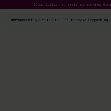
Communication adressée aux marchés étra
Dermocosmétique
Protocoles PRX-Therapy
À Propos
Blog