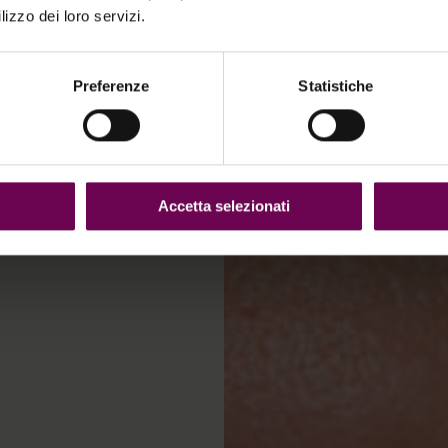
lizzo dei loro servizi.
, elle subit
processus se
peau et un
Preferenze
Statistiche
 se forment.
 donne un air
Accetta selezionati