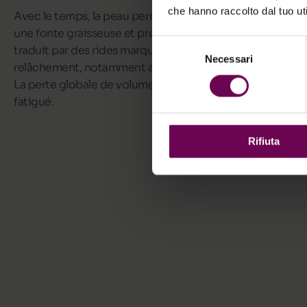
che hanno raccolto dal tuo uti
Avec le temps, la peau perd en élasticité et en hydratation
une fonte graisseuse et produit moins de collagène. Ce 
Selezione
traduit par des rides marquées, un amincissement de la 
Necessari
del
relâchement, notamment autour des yeux où des poches
consenso
La perte globale de volume, creuse les traits du visage et
fatigué.
Rifiuta