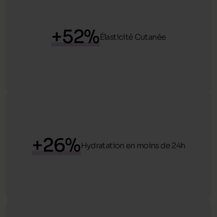
+
52
%
Élasticité Cutanée
+
26
%
Hydratation en moins de 24h