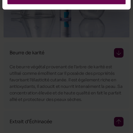
Beurre de karité
Ce beurre végétal provenant de l’arbre de karité est
utilisé comme émollient car il possède des propriétés
favorisant l’élasticité cutanée. Il est également riche en
antioxydants, il adoucit et nourrit intensément la peau. Sa
concentration élevée et de haute qualité en fait le parfait
allié et protecteur des peaux sèches.
Extrait d’Échinacée