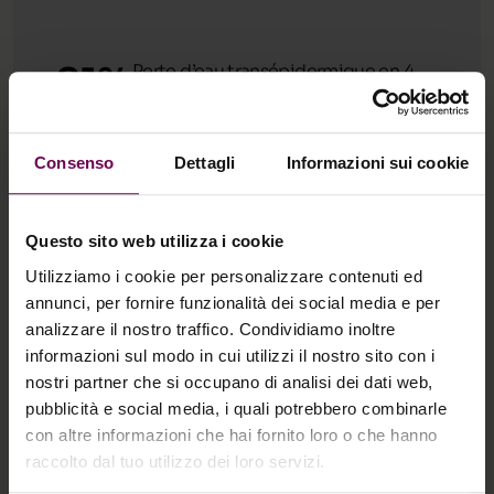
-
21
%
Perte d’eau transépidermique en 4
semaines
Consenso
Dettagli
Informazioni sui cookie
Questo sito web utilizza i cookie
Utilizziamo i cookie per personalizzare contenuti ed
annunci, per fornire funzionalità dei social media e per
analizzare il nostro traffico. Condividiamo inoltre
Ingrédients Actifs
informazioni sul modo in cui utilizzi il nostro sito con i
Que contient la Crème WiQo
nostri partner che si occupano di analisi dei dati web,
Nourrissante et hydratante pour Peau
pubblicità e social media, i quali potrebbero combinarle
con altre informazioni che hai fornito loro o che hanno
Sèche?
raccolto dal tuo utilizzo dei loro servizi.