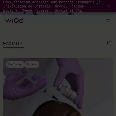
News & Magazine
Communication adressée aux marchés étrangers (à
l’exclusion de l’Italie, Grèce, Pologne,
Espagne, Suède, Suisse, Turquie et UAE).
(1)
Routines
PRX Therapy
Routines