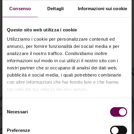
appearance of the face—without altering it drastically,
Consenso
Dettagli
Informazioni sui cookie
but rather highlighting it, minimizing or eliminating
imperfections, and correcting the signs of aging.
Questo sito web utilizza i cookie
Utilizziamo i cookie per personalizzare contenuti ed
annunci, per fornire funzionalità dei social media e per
analizzare il nostro traffico. Condividiamo inoltre
informazioni sul modo in cui utilizzi il nostro sito con i
nostri partner che si occupano di analisi dei dati web,
pubblicità e social media, i quali potrebbero combinarle
con altre informazioni che hai fornito loro o che hanno
raccolto dal tuo utilizzo dei loro servizi.
Formulators of
Selezione
Necessari
del
Skin Confidence
consenso
Preferenze