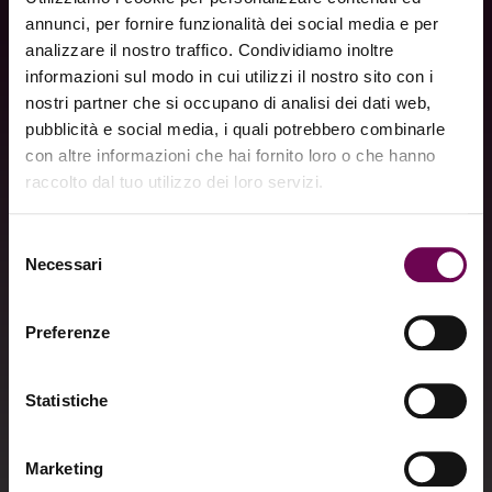
annunci, per fornire funzionalità dei social media e per
analizzare il nostro traffico. Condividiamo inoltre
informazioni sul modo in cui utilizzi il nostro sito con i
nostri partner che si occupano di analisi dei dati web,
pubblicità e social media, i quali potrebbero combinarle
con altre informazioni che hai fornito loro o che hanno
raccolto dal tuo utilizzo dei loro servizi.
Selezione
Para todas as estações
Necessari
del
O PRX-PLUS pode ser utilizado inclusive no verão,
consenso
permitindo que você aproveite uma pele mais iluminada
Preferenze
Para todos os tipos de pele
durante o ano todo.
Indicado para peles secas, oleosas, sensíveis ou com
Statistiche
tendência à acne, o protocolo se adapta às diferentes
Sem peeling
necessidades e tonalidades.
OPRX-PLUS oferece uma experiência revitalizante sem
Marketing