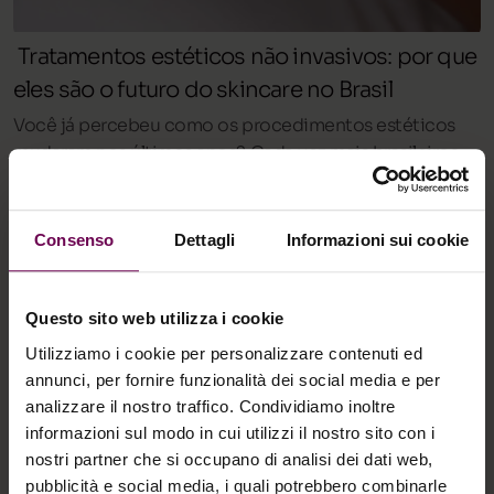
Tratamentos estéticos não invasivos: por que
eles são o futuro do skincare no Brasil
Você já percebeu como os procedimentos estéticos
mudaram nos últimos anos? Cada vez mais brasileiros
estão trocando agulhas e cirurgias por alternativas
modernas, seguras e eficazes. Os tratamentos estéticos
não invasivos se tornaram a nova aposta para quem
Consenso
Dettagli
Informazioni sui cookie
busca rejuvenescimento, firmeza e viço na pele com
mais praticidade e menos riscos.
Questo sito web utilizza i cookie
Utilizziamo i cookie per personalizzare contenuti ed
annunci, per fornire funzionalità dei social media e per
analizzare il nostro traffico. Condividiamo inoltre
informazioni sul modo in cui utilizzi il nostro sito con i
Face
PRX Therapy
nostri partner che si occupano di analisi dei dati web,
pubblicità e social media, i quali potrebbero combinarle