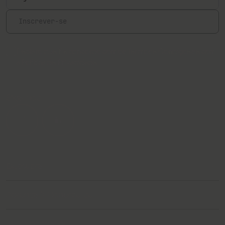
Inscrever-se
Declaro que li e concordo com os
Termos e Condições
e com
a
Política de Privacidade.
Siga-nos
Descubra
Tratamentos com PRX-PLUS
Aprenda & Conecte-se
Sobre a WiQo
Dicas & Tendências
Mais informações