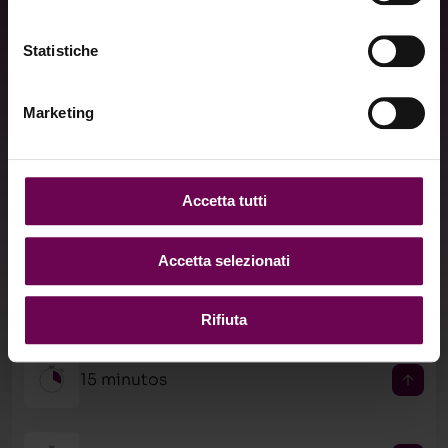
Statistiche
Para todas as estações
O PRX-PLUS pode ser utilizado inclusive no verão,
Marketing
permitindo que você aproveite uma pele mais iluminada
Para todos os tipos de pele
durante o ano todo.
Indicado para peles secas, oleosas, sensíveis ou com
tendência à acne, o protocolo se adapta às diferentes
Accetta tutti
Sem peeling
necessidades e tonalidades.
O PRX-PLUS oferece uma experiência revitalizante sem
Accetta selezionati
provocar descamação intensa, permitindo o retorno
Sem agulhas
imediato às atividades.
Rifiuta
A aplicação é tópica, indolor e não invasiva, ideal para quem
busca conforto aliado a resultados visíveis.
15 minutos
Apenas 15 minutos para conquistar uma pele com aparência
mais viçosa e luminosa, com um protocolo prático e de