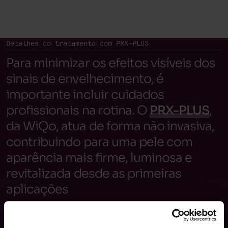
Detalhes do tratamento com PRX-PLUS
Para minimizar os efeitos visíveis dos
sinais de envelhecimento, é
importante incluir cuidados
profissionais na rotina. O
PRX-PLUS
,
da WiQo, atua de forma não invasiva,
contribuindo para uma pele com
aparência mais firme, luminosa e
revitalizada desde as primeiras
aplicações