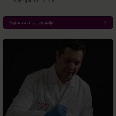
Key Opinion Leader
Registrati su be.WiQo