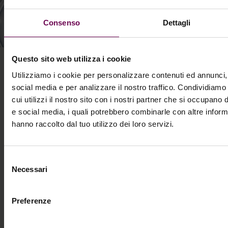
Consenso
Dettagli
Questo sito web utilizza i cookie
Iscriviti alla nostra newsletter
Utilizziamo i cookie per personalizzare contenuti ed annunci, 
social media e per analizzare il nostro traffico. Condividiamo
Iscrivetevi alla nostra newsletter e sarete i primi a
cui utilizzi il nostro sito con i nostri partner che si occupano d
conoscere i nostri ultimi prodotti, eventi, articoli e altro
e social media, i quali potrebbero combinarle con altre inform
ancora.
hanno raccolto dal tuo utilizzo dei loro servizi.
Selezione
Necessari
del
Invia
consenso
Preferenze
Con la presente confermo di aver letto e di accettare i
Termini e le Condizioni
e
l’Informativa sulla Privacy
.