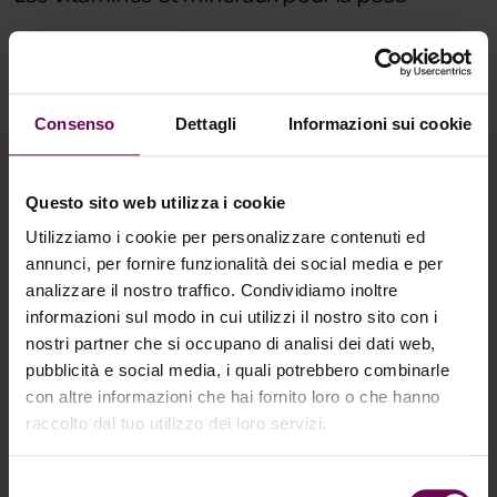
Paradoxalement, les nutriments présents en plus petites
quantités sont les plus importants pour la peau. Parlons
des vitamines et des minéraux.
Consenso
Dettagli
Informazioni sui cookie
Questo sito web utilizza i cookie
Utilizziamo i cookie per personalizzare contenuti ed
annunci, per fornire funzionalità dei social media e per
Quels sont les plus importants pour la beauté
analizzare il nostro traffico. Condividiamo inoltre
de notre peau ?
informazioni sul modo in cui utilizzi il nostro sito con i
nostri partner che si occupano di analisi dei dati web,
Zinc :
Aide à la différenciation des kératinocytes
pubblicità e social media, i quali potrebbero combinarle
et se trouve principalement dans les sources
con altre informazioni che hai fornito loro o che hanno
animales comme la viande, le poisson, les
raccolto dal tuo utilizzo dei loro servizi.
crustacés, la volaille, les œufs et les produits
laitiers.
Selezione