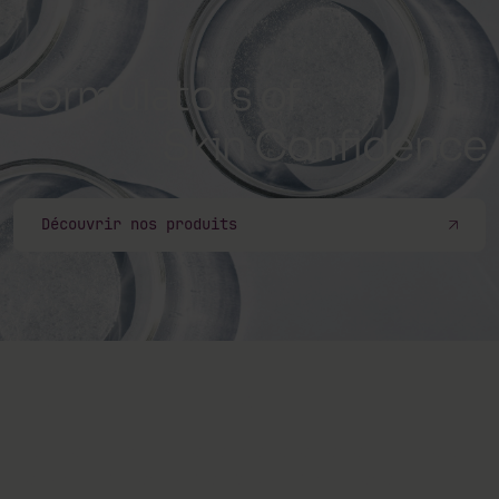
Formulators of
Skin Confidence
Découvrir nos produits
S'abonner à notre newsletter
Abonnez-vous à notre newsletter et restez informé(e)s
de nos actualités, nouveaux produits, offres et