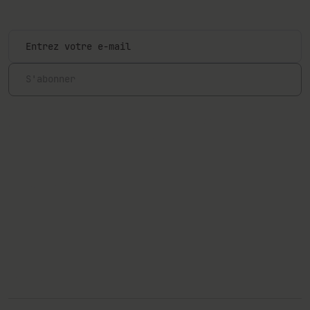
événements.
S'abonner
Par la présente, je confirme avoir lu et accepté les Conditions
Générales et la Politique de Confidentialité.
Suivez-nous
Explorer
Dermocosmétique